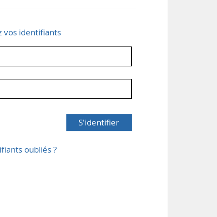
z vos identifiants
S'identifier
ifiants oubliés ?