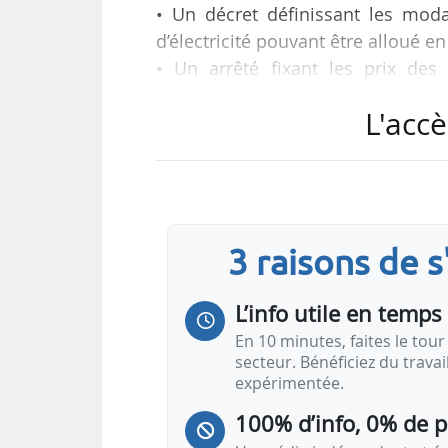
• Un décret définissant les modal
d’électricité pouvant être alloué en
• Un arrêté fixant les prix des 
46,2 euros par MWh,
L'accè
Tels sont les trois textes qui enca
fournisseurs d’électricité de 2
officiel, le 12/03/2022. Trois av
régulation de l’énergie, sont égal
3 raisons de 
Ces volumes supplémentaires pourr
L’info utile en temps 
En 10 minutes, faites le tour 
secteur. Bénéficiez du trava
expérimentée.
100% d’info, 0% de 