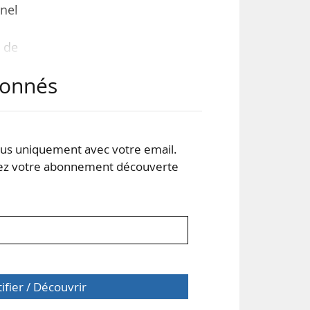
nnel
 de
abonnés
 des
nal
n de
s uniquement avec votre email.
 votre abonnement découverte
tifier / Découvrir