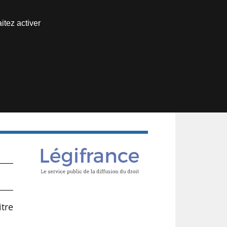
Nous joindre
itez activer
Espace abonné
es
itre