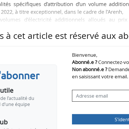
ités spécifiques d’attribution d’un volume additio
 2022, à titre exceptionnel, dans le cadre de l’Arenh,
volumes d’électricité additionnels alloués au prix
s à cet article est réservé aux 
drent le dispositif exceptionnel de mise à disposition
0 TWh supplémentaires d’Arenh sont publiés au Jour
is favorables sur ces textes rendus par la Commissio
Bienvenue,
ement publiés au JO.
Abonné.e ?
Connectez-vou
Non abonné.e ?
Demandez
s'abonner
ont être livrés entre le…
en saisissant votre email.
utile
de l’actualité du
il d’une équipe
S'iden
pub