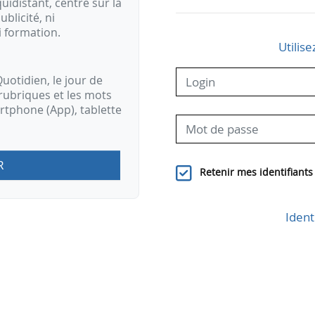
idistant, centré sur la
ublicité, ni
i formation.
Utilise
uotidien, le jour de
rubriques et les mots
artphone (App), tablette
R
Retenir mes identifiants
Ident