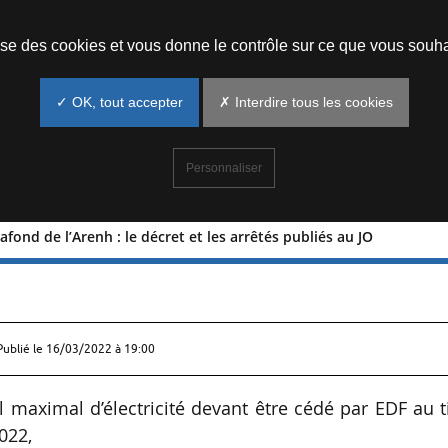
Prendre un rendez-vous
lise des cookies et vous donne le contrôle sur ce que vous souha
✓ OK, tout accepter
✗ Interdire tous les cookies
Personnaliser
ond de l’Arenh : le décret et les arrêtés publiés au JO
du plafond de l’Arenh : le décret et l
Publié le
16/03/2022 à 19:00
l maximal d’électricité devant être cédé par EDF au t
2022,