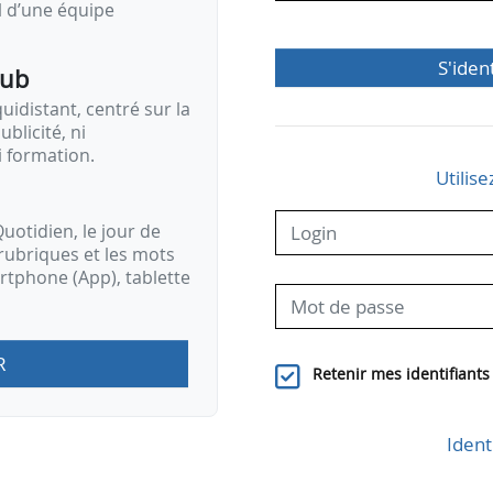
il d’une équipe
S'iden
pub
idistant, centré sur la
ublicité, ni
i formation.
Utilise
uotidien, le jour de
rubriques et les mots
artphone (App), tablette
R
Retenir mes identifiants
Ident