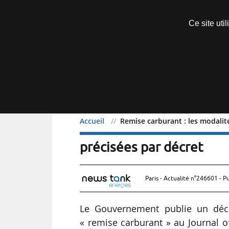
Découvrir sans engagement
Ce site uti
Menu
Accueil
Remise carburant : les modalit
Remise carburant : les m
précisées par décret
Paris - Actualité n°246601 - P
Le Gouvernement publie un décr
« remise carburant » au Journal o