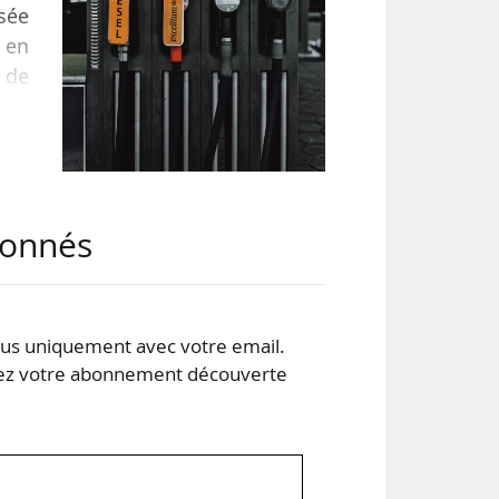
sée
 en
s de
, et
ille
abonnés
ns-
s uniquement avec votre email.
 votre abonnement découverte