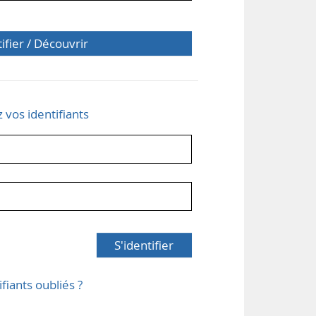
tifier / Découvrir
z vos identifiants
S'identifier
ifiants oubliés ?