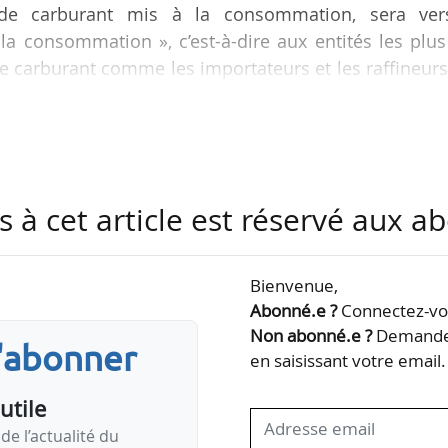
 de carburant mis à la consommation, sera ver
a consommation », c’est-à-dire aux entités les plus
e carburant comme les importateurs et les raffineur
étrocédée aux stations-service ou aux professionnels
 final.
posent de carburant remisé en cuve au 31/03/2022, ve
s à cet article est réservé aux 
on peuvent vendre du carburant remisé aux statio
le…
Bienvenue,
Abonné.e ?
Connectez-vou
Non abonné.e ?
Demandez
s'abonner
en saisissant votre email.
utile
de l’actualité du