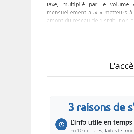
taxe, multiplié par le volume
mensuellement aux « metteurs à l
amont du réseau de distribution d
pétrole. Cette aide sera ensuite r
répercutée jusqu’au consommateur
Afin que les stations-service dis
du lancement de la mesure :
L'accè
• les metteurs à la consommati
service et aux professionnels dès 
3 raisons de 
L’info utile en temps 
En 10 minutes, faites le tour 