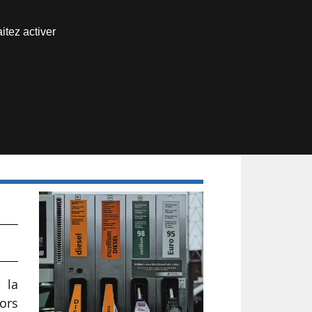
Nous joindre
itez activer
Espace abonné
if
 la
hors