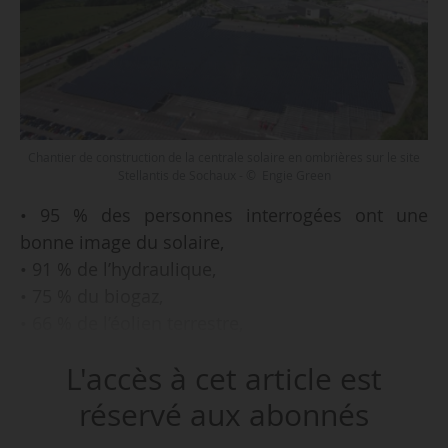
Chantier de construction de la centrale solaire en ombrières sur le site
Stellantis de Sochaux - © Engie Green
• 95 % des personnes interrogées ont une
bonne image du solaire,
• 91 % de l’hydraulique,
• 75 % du biogaz,
• 66 % de l’éolien terrestre,
tels sont les principaux résultats de l’étude
L'accès à cet article est
menée par Engie Green en région Bourgogne-
Franche-Comté et présentée le
réservé aux abonnés
05/04/2022. L’objectif était de mieux