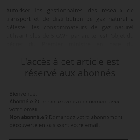
Autoriser les gestionnaires des réseaux de
transport et de distribution de gaz naturel à
délester les consommateurs de gaz naturel
utilisant plus de 5 GWh par an, tel est l’objet du
décret du Premier ministre en date du
07/04/2022, publié au Journal officiel le
L'accès à cet article est
08/04/2022. Les consommateurs concernés par
cette mesure sont estimés à « environ 5 000 »
réservé aux abonnés
par le Gouvernement.
Bienvenue,
Abonné.e ?
Connectez-vous uniquement avec
votre email.
Non abonné.e ?
Demandez votre abonnement
découverte en saisissant votre email.