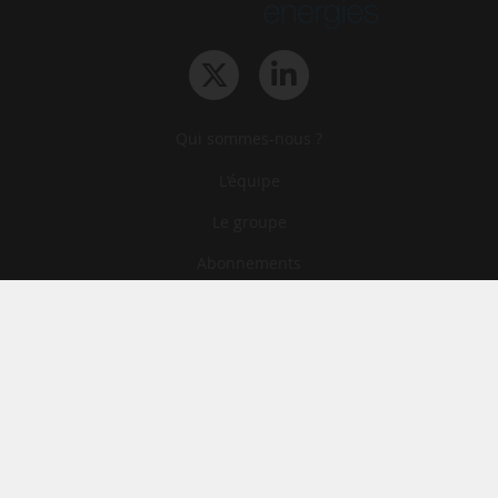
Qui sommes-nous ?
L‘équipe
Le groupe
Abonnements
Contact
Archives
CGA
Mentions légales
Confidentialité