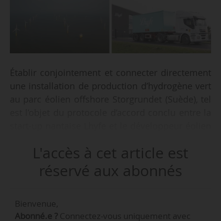
Établir conjointement et connecter directement
une installation de production d’hydrogène vert
au parc éolien offshore Storgrundet (Suède), tel
est l’objet du protocole d’accord conclu entre la
start-up nantaise Lhyfe et le développeur éolien
allemand Wpd Offshore AB, le 08/04/2022.
L'accès à cet article est
Le site de production d’hydrogène vert sera
réservé aux abonnés
situé à proximité du parc éolien de Storgrundet
et directement connecté à celui-ci, afin de
Bienvenue,
« garantir la source d’électricité verte ». La
Abonné.e ?
Connectez-vous uniquement avec
puissance installée du parc éolien offshore de