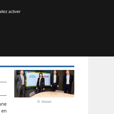
Nous joindre
itez activer
Espace abonné
r
© Alstom
 une
, en