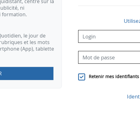
idistant, centré sur la
ublicité, ni
i formation.
Utilise
uotidien, le jour de
rubriques et les mots
artphone (App), tablette
R
Retenir mes identifiants
Ident