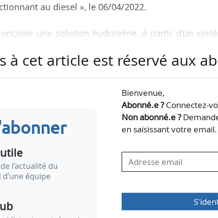
tionnant au diesel », le 06/04/2022.
conçoive une solution hydrogène, à partir d’un sys
uissance, pour alimenter des locomotives électriques
s à cet article est réservé aux 
nouvelable pour cette solution. Le marché cible pou
de fret ferroviaire européens ».
Bienvenue,
solution décarbonée et zéro émission en réponse 
Abonné.e ?
Connectez-vou
ntaux et de santé publique, y compris sur les lig
Non abonné.e ?
Demandez
s'abonner
nts non…
en saisissant votre email.
utile
de l’actualité du
il d’une équipe
S'iden
pub