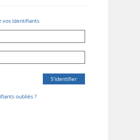
z vos identifiants
S'identifier
ifiants oubliés ?