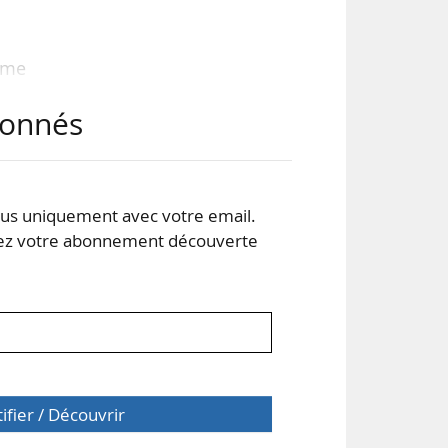
tème
, et
abonnés
r ce
aux
s uniquement avec votre email.
nes
 votre abonnement découverte
tifier / Découvrir