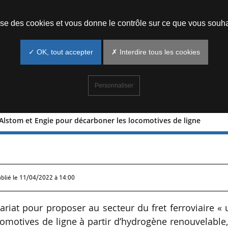
Prendre un rendez-vous
lise des cookies et vous donne le contrôle sur ce que vous souha
✓ OK, tout accepter
✗ Interdire tous les cookies
Personnaliser
Alstom et Engie pour décarboner les locomotives de ligne
 entre Alstom et Engie pour décarbone
ublié le
11/04/2022 à 14:00
ariat pour proposer au secteur du fret ferroviaire «
omotives de ligne à partir d’hydrogène renouvelable