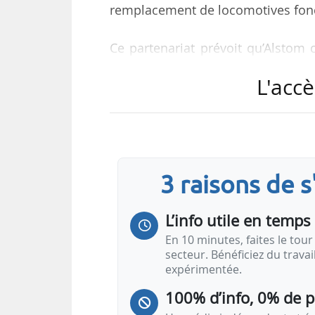
remplacement de locomotives fonc
Ce partenariat prévoit qu’Alstom 
de piles à combustible de forte p
L'accè
qu’Engie fournisse l’hydrogène re
projet est celui « des grands pays 
« Ce partenariat apportera une 
enjeux climatiques, environneme
3 raisons de 
secondaires et les embrancheme
L’info utile en temps 
En 10 minutes, faites le tour 
secteur. Bénéficiez du trava
expérimentée.
100% d’info, 0% de 