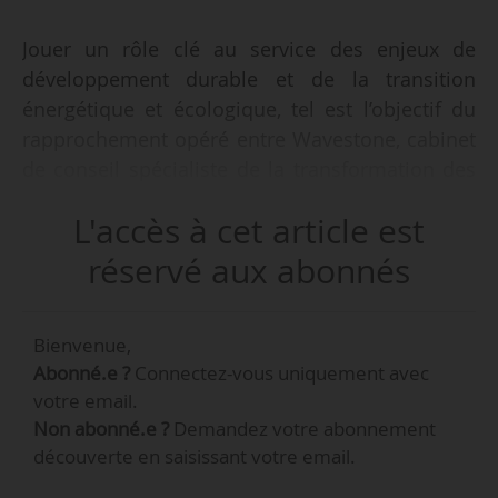
Jouer un rôle clé au service des enjeux de
développement durable et de la transition
énergétique et écologique, tel est l’objectif du
rapprochement opéré entre Wavestone, cabinet
de conseil spécialiste de la transformation des
entreprises et des organisations, et Nomadéis,
L'accès à cet article est
cabinet de conseil spécialisé dans
l’accompagnement des transitions énergétiques
réservé aux abonnés
et écologiques, le 13/04/2022. Les équipes de
Nomadéis rejoignent celles de Wavestone pour
Bienvenue,
renforcer l’activité « Sustainability » du cabinet.
Abonné.e ?
Connectez-vous uniquement avec
votre email.
« Ensemble, nous sommes capables de
Non abonné.e ?
Demandez votre abonnement
combiner la compréhension fine des enjeux et
découverte en saisissant votre email.
les expertises RSE développées par Nomadéis