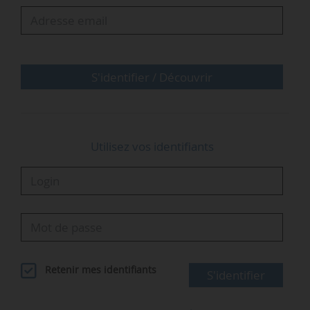
avec l’étendue des compétences de Wavestone,
en France et à l’internaitonal, sur les thèmes
clés en matière de transformation des
entreprises et des organisations publiques…
S'identifier / Découvrir
Utilisez vos identifiants
Retenir mes identifiants
S'identifier