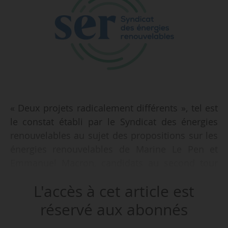
« Deux projets radicalement différents », tel est
le constat établi par le Syndicat des énergies
renouvelables au sujet des propositions sur les
énergies renouvelables de Marine Le Pen et
Emmanuel Macron, candidats au second tour
de l’élection présidentielle 2022, le 14/04/2022.
L'accès à cet article est
« Même s’il demeure perfectible et que
beaucoup dépendra des moyens qui seront
réservé aux abonnés
déployés pour être à la hauteur des enjeux, le