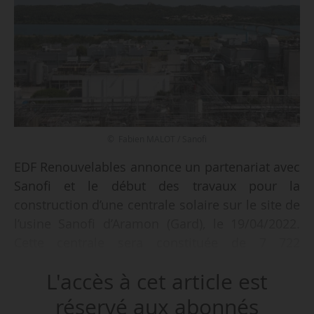
© Fabien MALOT / Sanofi
EDF Renouvelables annonce un partenariat avec
Sanofi et le début des travaux pour la
construction d’une centrale solaire sur le site de
l’usine Sanofi d’Aramon (Gard), le 19/04/2022.
Cette centrale sera constituée de 7 722
panneaux solaires photovoltaïques bifaces pour
L'accès à cet article est
une capacité de 4 MW. La centrale, en
autoconsommation, sera directement reliée au
réservé aux abonnés