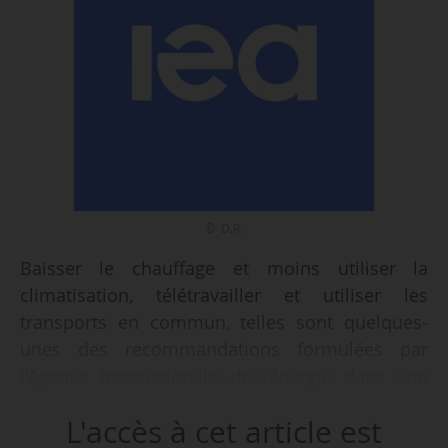
© D.R.
Baisser le chauffage et moins utiliser la
climatisation, télétravailler et utiliser les
transports en commun, telles sont quelques-
unes des recommandations formulées par
l’Agence internationale de l’énergie dans son
plan « Jouer mon rôle : comment économiser
L'accès à cet article est
de l’argent, réduire la dépendance à l’égard de