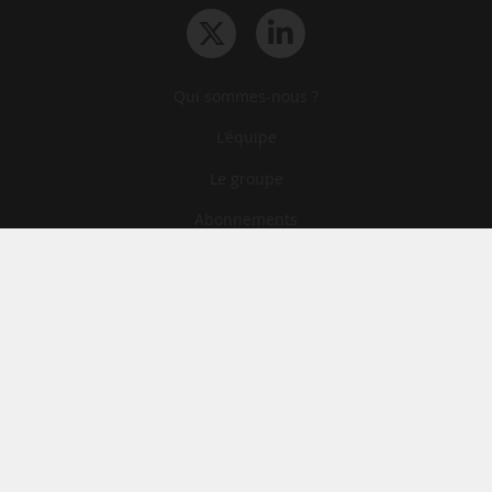
Qui sommes-nous ?
L‘équipe
Le groupe
Abonnements
Contact
Archives
CGA
Mentions légales
Confidentialité
Cookies