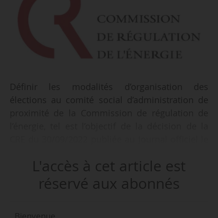
Définir les modalités d’organisation des
élections au comité social d’administration de
proximité de la Commission de régulation de
l’énergie, tel est l’objectif de la décision de la
CRE du 30/09/2022 publiée au Journal officiel le
02/10/2022. La précédente décision du
L'accès à cet article est
24/09/2018 organisant une consultation du
personnel à la CRE est abrogée.
réservé aux abonnés
Principaux éléments de la décision
Bienvenue,