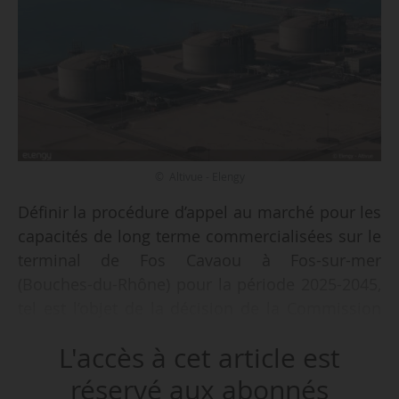
© Altivue - Elengy
Définir la procédure d’appel au marché pour les
capacités de long terme commercialisées sur le
terminal de Fos Cavaou à Fos-sur-mer
(Bouches-du-Rhône) pour la période 2025-2045,
tel est l’objet de la décision de la Commission
de régulation de l’énergie du 29/09/2022 publiée
L'accès à cet article est
au Journal officiel le 06/10/2022.
réservé aux abonnés