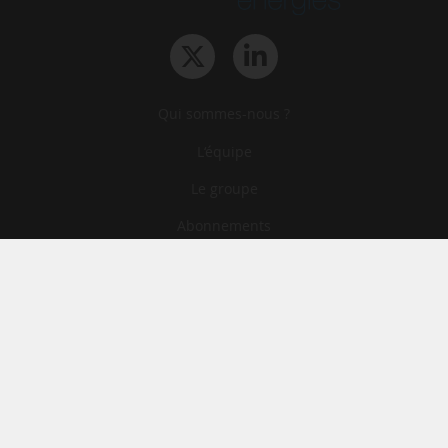
Qui sommes-nous ?
L‘équipe
Le groupe
Abonnements
Contact
Archives
CGA
Mentions légales
Confidentialité