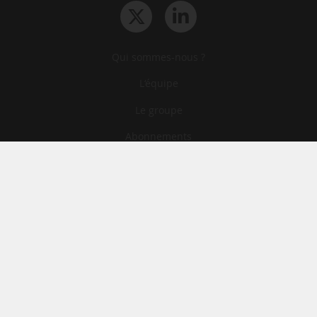
Qui sommes-nous ?
L‘équipe
Le groupe
Abonnements
Contact
Archives
CGA
Mentions légales
Confidentialité
Cookies