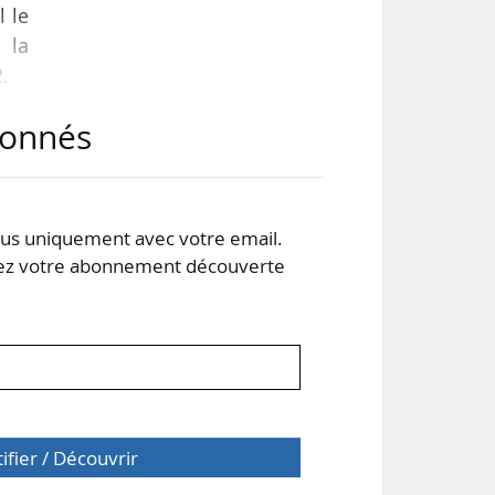
l le
 la
2.
abonnés
une
dent
uer
e du
s uniquement avec votre email.
 votre abonnement découverte
tifier / Découvrir