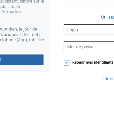
idistant, centré sur la
ublicité, ni
i formation.
Utilise
uotidien, le jour de
rubriques et les mots
artphone (App), tablette
R
Retenir mes identifiants
Ident