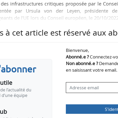
des infrastructures critiques proposée par le Consei
sentée par Ursula von der Leyen, présidente de
ants de l’UE lors du Conseil européen, le 20/10/202
s à cet article est réservé aux 
de voies de transport ou de câbles sous-marins, 
ir un effet en cascade dont les ramifications s’éten
 agi à un stade précoce de son mandat pour constit
Bienvenue,
s infrastructures en ligne et hors ligne. Le sabotag
Abonné.e ?
Connectez-vou
Non abonné.e ?
Demandez
s'abonner
en saisissant votre email.
utile
de l’actualité du
il d’une équipe
S'iden
pub