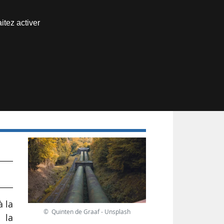
Nous joindre
itez activer
Espace abonné
es
à la
© Quinten de Graaf - Unsplash
 la