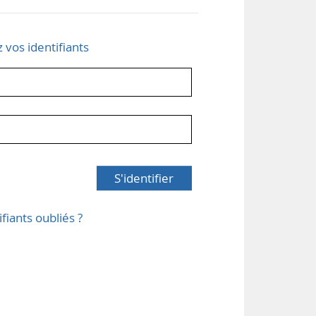
z vos identifiants
S'identifier
ifiants oubliés ?