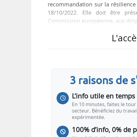
recommandation sur la résilience 
18/10/2022. Elle doit être pré
Commission européenne, aux dirige
L'accè
« Qu’il s’agisse de gazoducs, 
perturbation dans un pays peut avo
à toute l’Union. La Commission a
un système solide de protection de
Nord Stream…
3 raisons de 
L’info utile en temps 
En 10 minutes, faites le tour 
secteur. Bénéficiez du trava
expérimentée.
100% d’info, 0% de 