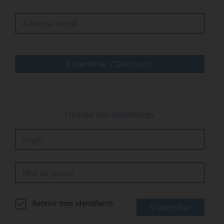
États pour leurs politiques de fermeture de
centrales au charbon (Pays-Bas), d’interdiction
de forages pétroliers (Italie), de restriction sur
l’utilisation des…
S'identifier / Découvrir
Utilisez vos identifiants
Retenir mes identifiants
S'identifier