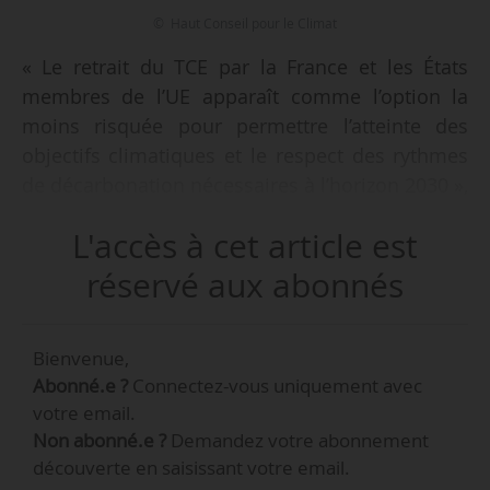
© Haut Conseil pour le Climat
« Le retrait du TCE par la France et les États
membres de l’UE apparaît comme l’option la
moins risquée pour permettre l’atteinte des
objectifs climatiques et le respect des rythmes
de décarbonation nécessaires à l’horizon 2030 »,
déclare le Haut conseil pour le climat dans un
L'accès à cet article est
avis relatif à la modernisation du Traité sur la
charte de l’énergie, le 19/10/2022.
réservé aux abonnés
34 ONG signent par ailleurs une lettre, adressée
Bienvenue,
à des membres du Gouvernement, le
Abonné.e ?
Connectez-vous uniquement avec
19/10/2022 pour demander à la France de se
votre email.
retirer du traité. Selon elles, le traité « retarde,
Non abonné.e ?
Demandez votre abonnement
renchérit ou bloque la transition énergétique »
découverte en saisissant votre email.
et « permet à des industriels de poursuivre des