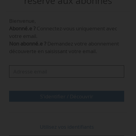
réservé aux abonnés
— par la présidente de l’Assemblée nationale, le
21/10/2022. La liste des nominations est publiée
Bienvenue,
au Journal officiel le 22/10/2022.
Abonné.e ?
Connectez-vous uniquement avec
Conseil d’administration de l'
Ademe
votre email.
Non abonné.e ?
Demandez votre abonnement
Vincent Thiébaut
, député du Bas-Rhin (Horizons et
découverte en saisissant votre email.
apparentés)
…
S'identifier / Découvrir
Utilisez vos identifiants