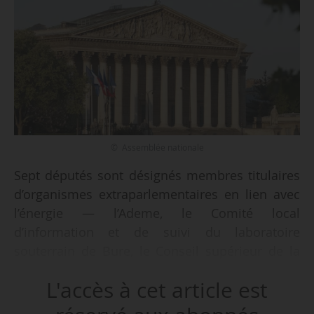
© Assemblée nationale
Sept députés sont désignés membres titulaires
d’organismes extraparlementaires en lien avec
l’énergie — l’Ademe, le Comité local
d’information et de suivi du laboratoire
souterrain de Bure, le Conseil supérieur de la
construction et de l’efficacité énergétique,
L'accès à cet article est
le Haut Comité pour la transparence et
l’information sur la sécurité nucléaire et l’IRSN