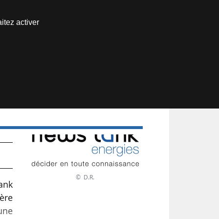
Nous joindre
itez activer
Espace abonné
22
© D.R.
Tank
ière
 une