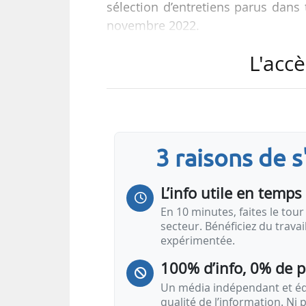
sélection d’entretiens parus dan
novembre 2022.
L'accè
ENTRETIENS
« L’Arenh reste un bon…
3 raisons de 
L’info utile en temps 
En 10 minutes, faites le tour 
secteur. Bénéficiez du trava
expérimentée.
100% d’info, 0% de 
Un média indépendant et équ
qualité de l’information. Ni p