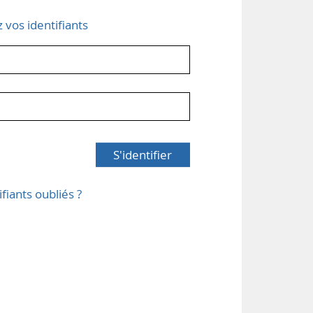
z vos identifiants
S'identifier
ifiants oubliés ?