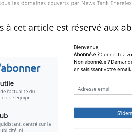
s tous les domaines couverts par News Tank Energies
s à cet article est réservé aux 
Bienvenue,
Abonné.e ?
Connectez-vou
Non abonné.e ?
Demandez
s'abonner
en saisissant votre email.
utile
de l’actualité du
il d’une équipe
S'iden
pub
idistant, centré sur la
ublicité, ni