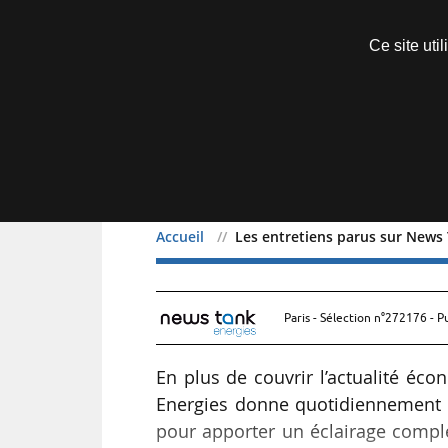
Découvrir sans engagement
Ce site uti
Menu
Accueil
Les entretiens parus sur News
Les entretiens parus su
Paris - Sélection n°272176 - P
En plus de couvrir l’actualité éc
Energies donne quotidiennement la
pour apporter un éclairage complé