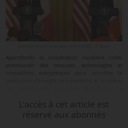
Emmanuel Macron et Joe Biden, le 01/12/2022 - © Élysée
Approfondir la coopération nucléaire civile,
promouvoir des mesures, technologies et
innovations énergétiques pour accroître la
production d’énergie renouvelables et accélérer
leur déploiement, poursuivre le soutien à la
diversification de l’approvisionnement en gaz
L'accès à cet article est
naturel de l’Europe, notamment par des
exportations de GNL américain, et travailler à la
réservé aux abonnés
réduction de la demande globale en gaz naturel,
tels sont les principaux axes de la coopération