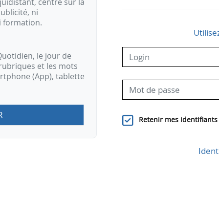
idistant, centré sur la
ublicité, ni
i formation.
Utilise
uotidien, le jour de
rubriques et les mots
artphone (App), tablette
R
Retenir mes identifiants
Ident