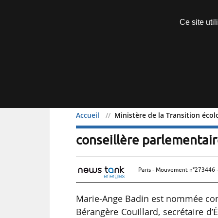
Découvrir sans engagement
Ce site uti
Menu
Accueil
Ministère de la Transition éco
Ministère de la Transiti
conseillère parlementair
Paris - Mouvement n°273446 -
Marie-Ange Badin est nommée conse
Bérangère Couillard, secrétaire d’