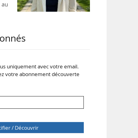
é au
 la
abonnés
ons
 de
s uniquement avec votre email.
 votre abonnement découverte
tifier / Découvrir