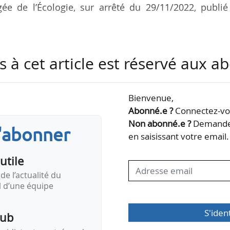
gée de l’Écologie, sur arrêté du 29/11/2022, publi
édemment les fonctions de déléguée générale de
s à cet article est réservé aux 
elles, depuis janvier 2021, et responsable relati
ion professionnelle des entreprises du recyclage,
Bienvenue,
Abonné.e ?
Connectez-vou
Non abonné.e ?
Demandez
s'abonner
en saisissant votre email.
utile
de l’actualité du
il d’une équipe
S'iden
pub