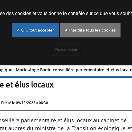
Prendre un rendez-vous
lise des cookies et vous donne le contrôle sur ce que vous souha
✓ OK, tout accepter
✗ Interdire tous les cookies
Personnaliser
logique : Marie-Ange Badin conseillère parlementaire et élus locau
on écologique : Marie-Ange Badin
e et élus locaux
 Publié le
09/12/2022 à 08:30
illère parlementaire et élus locaux au cabinet de
État auprès du ministre de la Transition écologique e