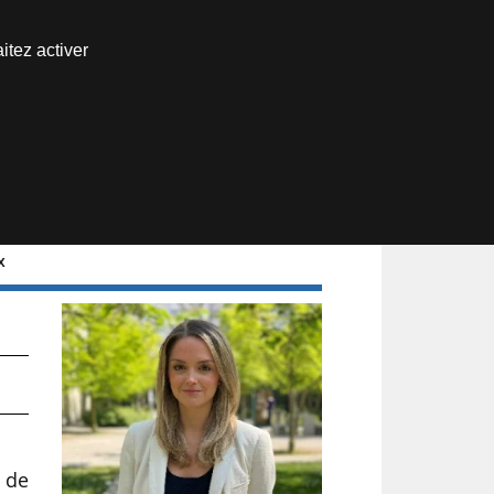
Nous joindre
itez activer
Espace abonné
x
t de