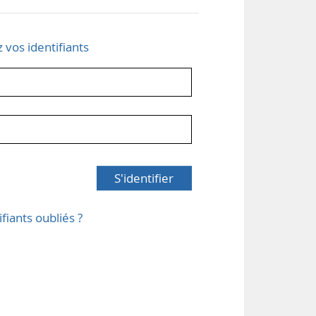
z vos identifiants
S'identifier
ifiants oubliés ?