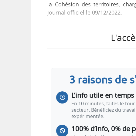
la Cohésion des territoires, char
Journal officiel le 09/12/2022.
Marie-Ange Badin occupait préc
L'accè
Maison des Eaux minérales natur
institutionnelles de la Fédérat
septembre 2017 à décembre 2020.
3 raisons de 
L’info utile en temps 
En 10 minutes, faites le tour 
secteur. Bénéficiez du trava
expérimentée.
100% d’info, 0% de 