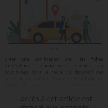
© D.R.
Créer une bonification pour les fiches
d’opérations standardisées relatives au
covoiturage dans le cadre du dispositif des
certificats d’économie d’énergie, tel est l’objet de
l’arrêté du 02/12/2022 du ministère de la
Transition énergétique publié au Journal officiel
L'accès à cet article est
le 13/12/2022.
réservé aux abonnés