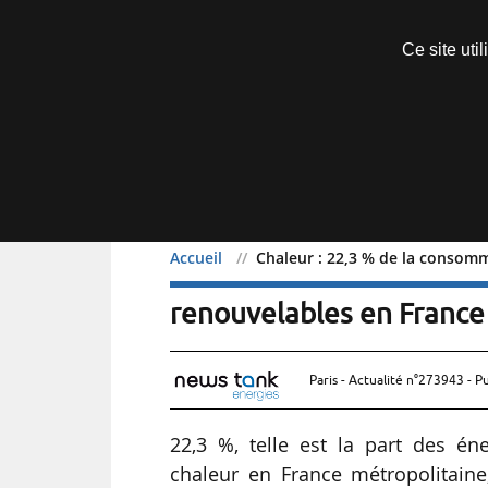
Découvrir sans engagement
Ce site uti
Menu
Accueil
Chaleur : 22,3 % de la consomm
Chaleur : 22,3 % de la c
renouvelables en Franc
Paris - Actualité n°273943 - P
22,3 %, telle est la part des é
chaleur en France métropolitain