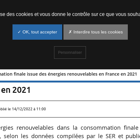
Prendre un rendez-vous
lise des cookies et vous donne le contrôle sur ce que vous souha
✓ OK, tout accepter
✗ Interdire tous les cookies
Personnaliser
ation finale issue des énergies renouvelables en France en 2021
onsommation finale issue des énergies
e en 2021
ublié le
14/12/2022 à 11:00
nergies renouvelables dans la consommation finale
e, selon les données compilées par le SER et publi