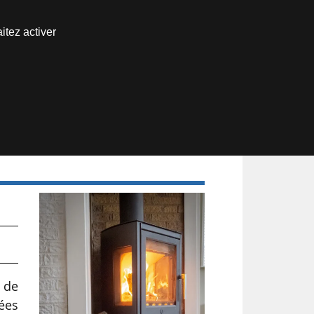
Nous joindre
itez activer
Espace abonné
 de
ées