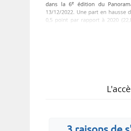
e
dans la 6
édition du Panorama 
13/12/2022. Une part en hausse de
0,5 point par rapport à 2020 (22,8
d’énergies renouvelables dans la 
dynamique de croissance de la prod
en complément d’efforts significati
déclarent l’AFPG, le Cibe, la Fedene,
L'accè
3 raisons de 