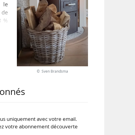
 le
e de
38 %
e la
ère,
s »,
© Sven Brandsma
abonnés
s uniquement avec votre email.
 votre abonnement découverte