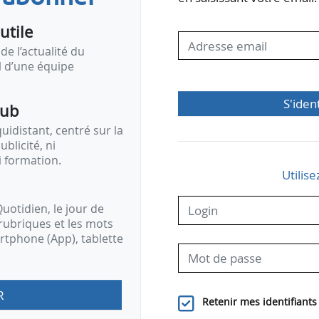
utile
de l’actualité du
il d’une équipe
S'iden
pub
idistant, centré sur la
ublicité, ni
i formation.
Utilise
uotidien, le jour de
rubriques et les mots
artphone (App), tablette
R
Retenir mes identifiants