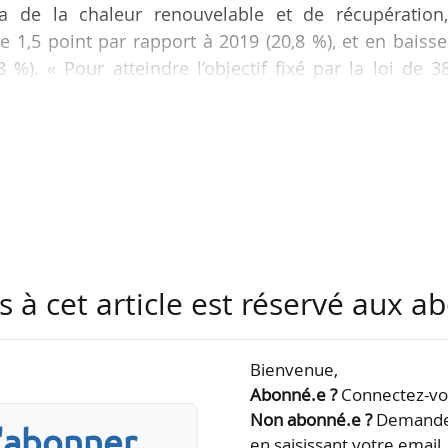
de la chaleur renouvelable et de récupération,
 1,5 point par rapport à 2019 (20,8 %), et en baiss
 %). « Pour atteindre l’objectif fixé par la loi de 
consommation finale de chaleur en 2030, il faut qu
uction de chaleur renouvelable s’amplifie et s’accél
fs en matière d’efficacité et de sobriété énergétique
e
 le SER et Uniclima, à l’origine de la 6
édition de ce…
s à cet article est réservé aux 
Bienvenue,
Abonné.e ?
Connectez-vou
Non abonné.e ?
Demandez
s'abonner
en saisissant votre email.