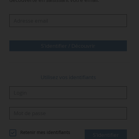
d’effacement, de s’outiller pour mieux suivre
leur consommation et de contractualiser, à
termes, avec des opérateurs pouvant les
rémunérer ».
« Développer l’effacement dans les collectivités
S'identifier / Découvrir
est une stratégie triplement gagnante : elle
sécurise le…
Utilisez vos identifiants
Retenir mes identifiants
S'identifier