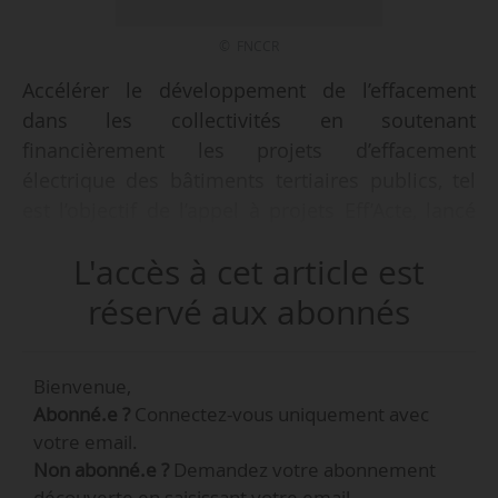
© FNCCR
Accélérer le développement de l’effacement
dans les collectivités en soutenant
financièrement les projets d’effacement
électrique des bâtiments tertiaires publics, tel
est l’objectif de l’appel à projets Eff’Acte, lancé
par le programme Actee, porté par la FNCCR, le
L'accès à cet article est
13/12/2022.
réservé aux abonnés
L’AAP Eff’Acte permet aux collectivités de
financer leur démarche d’effacement sur le plan
Bienvenue,
de ressources humaines, des diagnostics de
Abonné.e ?
Connectez-vous uniquement avec
potentiel et des outils. Il donne la possibilité
votre email.
aux collectivités volontaires « d’auditer leurs
Non abonné.e ?
Demandez votre abonnement
bâtiments pour déterminer leur potentiel
découverte en saisissant votre email.