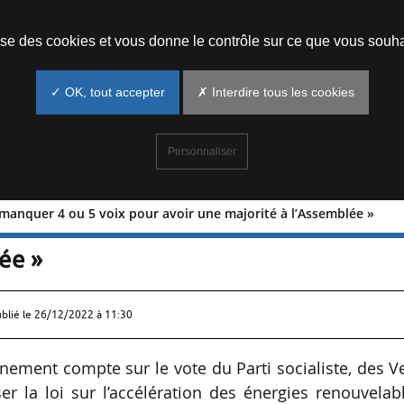
Prendre un rendez-vous
lise des cookies et vous donne le contrôle sur ce que vous souha
✓ OK, tout accepter
✗ Interdire tous les cookies
Personnaliser
it manquer 4 ou 5 voix pour avoir une majorité à l’Assemblée »
pourrait manquer 4 ou 5 voix pour avoir
ée »
ublié le
26/12/2022 à 11:30
nement compte sur le vote du Parti socialiste, des V
er la loi sur l’accélération des énergies renouvelab