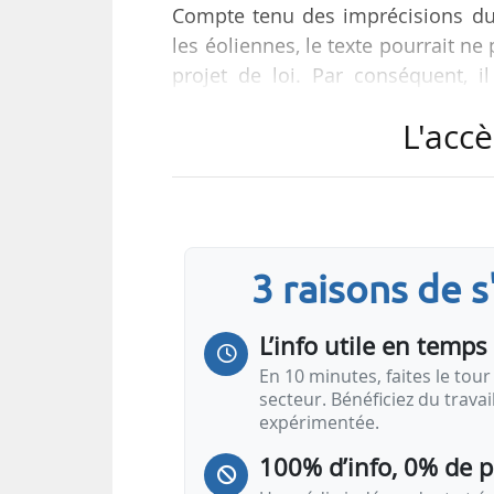
Compte tenu des imprécisions du
les éoliennes, le texte pourrait ne
projet de loi. Par conséquent, i
l’obtention d’une majorité sur ce t
L'accè
la France », déclare une source 
territoires à l’Assemblée nationale
« J’essaie de rester optimiste, mais
résultat …
3 raisons de 
L’info utile en temps 
En 10 minutes, faites le tour 
secteur. Bénéficiez du trava
expérimentée.
100% d’info, 0% de 