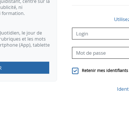
idistant, centré sur la
ublicité, ni
i formation.
Utilise
uotidien, le jour de
rubriques et les mots
artphone (App), tablette
R
Retenir mes identifiants
Ident