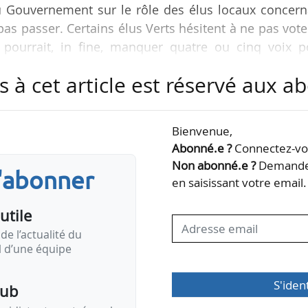
 Gouvernement sur le rôle des élus locaux concern
 pas passer. Certains élus Verts hésitent à ne pas vote
l pourrait, in fine, manquer quatre ou cinq voix p
exte essentiel pour l’avenir de la politique énergétiqu
s à cet article est réservé aux 
proche du groupe Libertés, indépendants, outre-mer
, à News Tank, le 26/12/2012.
Bienvenue,
 le vote reste incertain, et je suis incapable de donne
Abonné.e ?
Connectez-vou
Non abonné.e ?
Demandez
s'abonner
en saisissant votre email.
utile
de l’actualité du
il d’une équipe
S'iden
pub