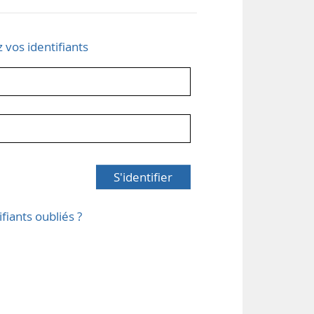
z vos identifiants
S'identifier
ifiants oubliés ?