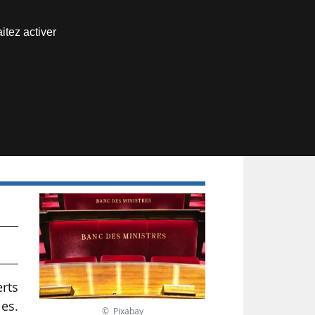
Nous joindre
itez activer
Espace abonné
erts
les.
© Pixabay