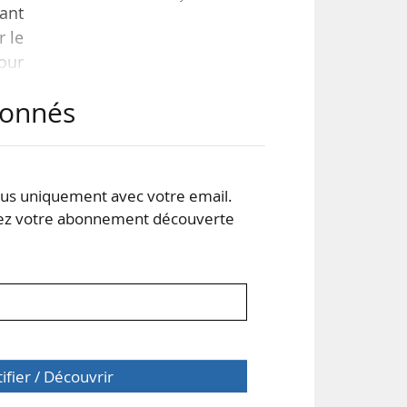
ant
r le
our
e de
abonnés
 et
r le
s uniquement avec votre email.
 votre abonnement découverte
tifier / Découvrir