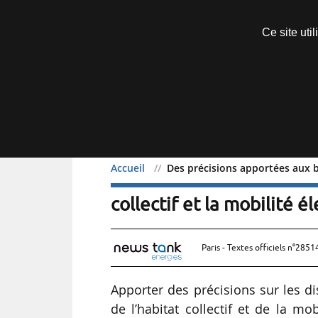
Découvrir sans engagement
Ce site uti
Menu
Accueil
Des précisions apportées aux bou
Des précisions apportées 
collectif et la mobilité é
Paris - Textes officiels n°2851
Apporter des précisions sur les dis
de l’habitat collectif et de la m