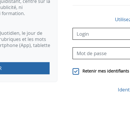
idistant, centré sur la
ublicité, ni
i formation.
Utilise
uotidien, le jour de
rubriques et les mots
artphone (App), tablette
R
Retenir mes identifiants
Ident