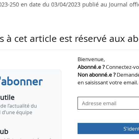
2023-250 en date du 03/04/2023 publié au Journal offi
ai de transmission de l’attestation du commissaire 
s à cet article est réservé aux 
cernant le montant de l’aide en faveur de l’habi
mentation du prix du gaz naturel demandée. Elle doit 
7/2023 et une attestation du directeur financier
Bienvenue,
éléments s’y substitue provisoirement.
Abonné.e ?
Connectez-vou
Non abonné.e ?
Demandez
s'abonner
 l’habitat collectif résidentiel face …
en saisissant votre email.
utile
de l’actualité du
il d’une équipe
S'iden
pub