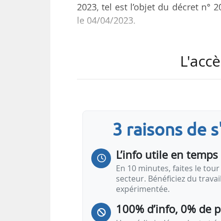
2023, tel est l’objet du décret n° 
le 04/04/2023.
Les précisions concernent le dél
L'accè
comptes ou comptable public con
collectif résidentiel face à l’aug
transmise au plus tard le 01/0
équivalent comportant les mêmes 
3 raisons de 
Dans le cadre de l’aide en faveur de
L’info utile en temps 
En 10 minutes, faites le tour 
secteur. Bénéficiez du trava
expérimentée.
100% d’info, 0% de 