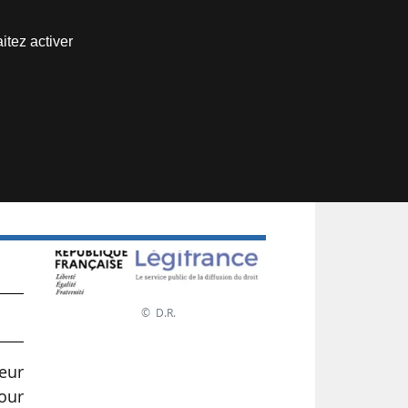
Nous joindre
itez activer
Espace abonné
t
© D.R.
veur
pour