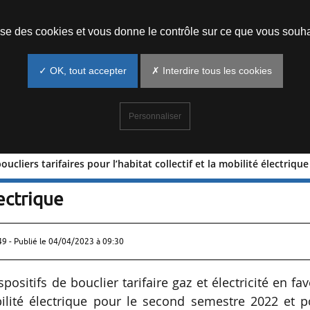
Prendre un rendez-vous
lise des cookies et vous donne le contrôle sur ce que vous souha
✓ OK, tout accepter
✗ Interdire tous les cookies
Personnaliser
cliers tarifaires pour l’habitat collectif et la mobilité électrique
aux boucliers tarifaires pour l’habita
lectrique
49 - Publié le
04/04/2023 à 09:30
positifs de bouclier tarifaire gaz et électricité en fa
obilité électrique pour le second semestre 2022 et 