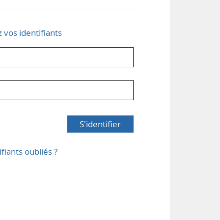
z vos identifiants
S'identifier
ifiants oubliés ?