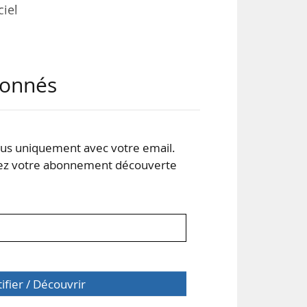
ciel
aux
abonnés
tat
être
 ou
s uniquement avec votre email.
 votre abonnement découverte
tifier / Découvrir