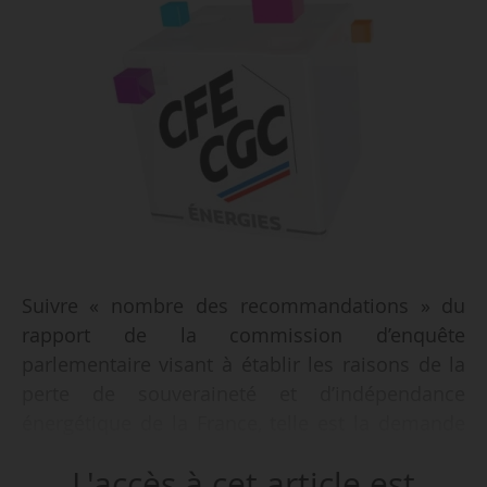
Suivre « nombre des recommandations » du
rapport de la commission d’enquête
parlementaire visant à établir les raisons de la
perte de souveraineté et d’indépendance
énergétique de la France, telle est la demande
formulée par la CFE-CGC Énergies, le
L'accès à cet article est
11/04/2023. Le rapport, présenté le 06/04/2023,