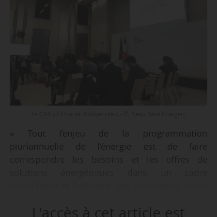
Le CNR « Climat et Biodiversité » - © News Tank Energies
« Tout l’enjeu de la programmation
pluriannuelle de l’énergie est de faire
correspondre les besoins et les offres de
solutions énergétiques dans un cadre
scientifique et industriel qui fonctionne. Nous
devons nous baser sur des scenarii
L'accès à cet article est
scientifiquement prouvés. On ne peut pas bâtir