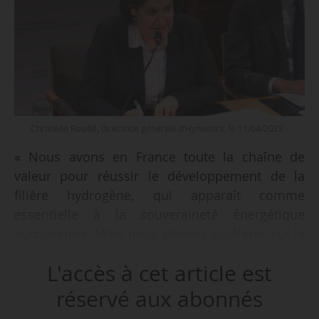
Christelle Rouillé, directrice générale d’Hynamics, le 11/04/2023 -
« Nous avons en France toute la chaîne de
valeur pour réussir le développement de la
filière hydrogène, qui apparaît comme
essentielle à la souveraineté énergétique
européenne. Mais nous devons accélérer sur la
stabilisation du cadre réglementaire et
L'accès à cet article est
l’engagement des financements publics »,
déclare Christelle Rouillé, directrice générale
réservé aux abonnés
d’Hynamics, devant les membres de la Mission