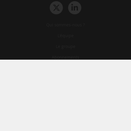
Qui sommes-nous ?
L‘équipe
Le groupe
Abonnements
Contact
Archives
CGA
Mentions légales
Confidentialité
Cookies