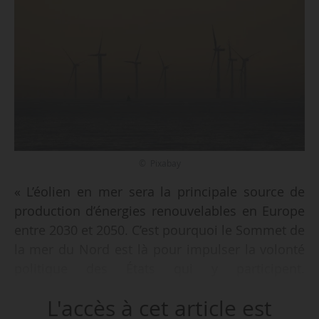
© Pixabay
« L’éolien en mer sera la principale source de
production d’énergies renouvelables en Europe
entre 2030 et 2050. C’est pourquoi le Sommet de
la mer du Nord est là pour impulser la volonté
politique des États qui y participent.
Aujourd’hui, 0,4 GW sont raccordés et 3 GW sont
L'accès à cet article est
dans les tuyaux en France aujourd’hui. En 2050,