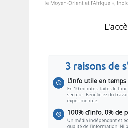
le Moyen-Orient et l’Afrique », indiq
Titulaire d’un diplôme d’ingénieu
L'accè
acquis une expérience internati
ventes, du marketing et du déve
de directeur des ventes de module
2015 et 2017, puis le poste de d
et 2023 avant d’être nommé présid
3 raisons de 
Il dirige désormais une équipe…
L’info utile en temps 
En 10 minutes, faites le tour 
secteur. Bénéficiez du trava
expérimentée.
100% d’info, 0% de 
Un média indépendant et équ
qualité de l’information. Ni p