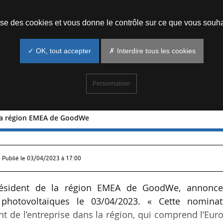
Prendre un rendez-vous
lise des cookies et vous donne le contrôle sur ce que vous souha
✓ OK, tout accepter
✗ Interdire tous les cookies
Personnaliser
la région EMEA de GoodWe
nt de la région EMEA de GoodWe
 Publié le
03/04/2023 à 17:00
sident de la région EMEA de GoodWe, annonce
 photovoltaïques le 03/04/2023. « Cette nominat
nt de l’entreprise dans la région, qui comprend l’Eur