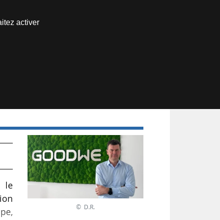
Nous joindre
itez activer
Espace abonné
 le
ion
© D.R.
ope,