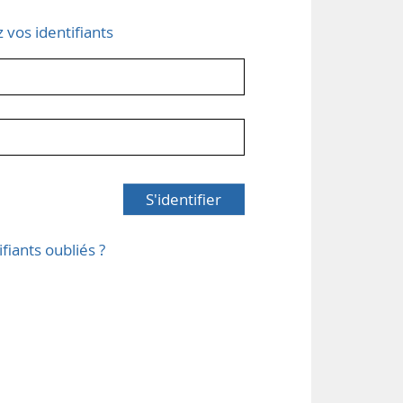
z vos identifiants
S'identifier
ifiants oubliés ?