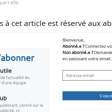
ue-t-elle.
r industriel de l’université de Munich, Thomas Haeri
s à cet article est réservé aux 
onale dans les domaines de la gestion générale, 
loppement commercial. Il a occupé notamment le po
s et systèmes de la région EMEA de Solar Frontier e
Bienvenue,
irecteur de la région EMEA de GoodWe Europe entre 2
Abonné.e ?
Connectez-vou
ent.
Non abonné.e ?
Demandez
s'abonner
en saisissant votre email.
utile
de l’actualité du
il d’une équipe
S'iden
pub
idistant, centré sur la
ublicité, ni