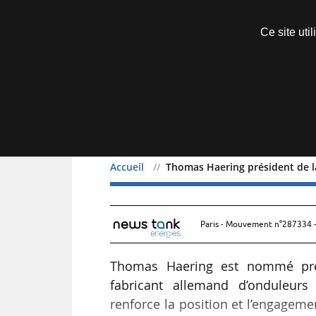
Découvrir sans engagement
Ce site uti
Menu
Accueil
Thomas Haering président de 
Thomas Haering préside
Paris - Mouvement n°287334 -
Thomas Haering est nommé pré
fabricant allemand d’onduleurs
renforce la position et l’engageme