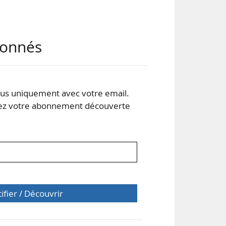
ng a
abonnés
des
ste
ntre
018
s uniquement avec votre email.
 votre abonnement découverte
tifier / Découvrir