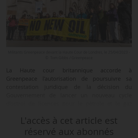
Militants Greenpeace devant la Haute Cour de Londres, le 25/04/2023 -
© Tom Gibbs / Greenpeace
La Haute cour britannique accorde à
Greenpeace l’autorisation de poursuivre sa
contestation juridique de la décision du
Gouvernement de lancer un nouveau cycle
d’octroi de licences pour le pétrole et le gaz
sans prendre en compte les effets sur
L'accès à cet article est
l’environnement de la consommation des
hydrocarbures à extraire, annonce l’ONG le
réservé aux abonnés
26/04/2023. Selon Greenpeace, « il s’agit d’une