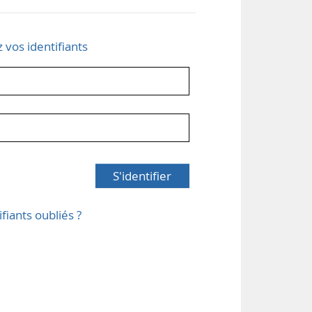
z vos identifiants
S'identifier
ifiants oubliés ?