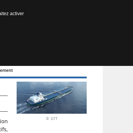
Nous joindre
itez activer
Espace abonné
ppement
© GTT
tion
fs,