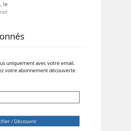
, le
net
abonnés
3
 m
,
 en
s uniquement avec votre email.
 votre abonnement découverte
tifier / Découvrir