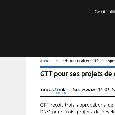
Découvrir sans engagement
Ce site uti
Menu
Accueil
Carburants alternatifs : 3 app
Carburants alternatifs :
GTT pour ses projets d
Paris - Actualité n°291497 - P
GTT reçoit trois approbations de p
DNV pour trois projets de dével