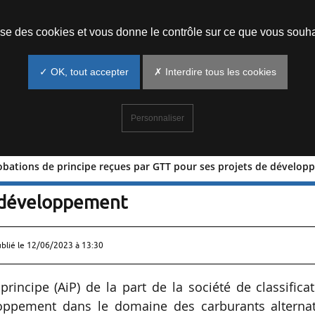
Prendre un rendez-vous
lise des cookies et vous donne le contrôle sur ce que vous souha
✓ OK, tout accepter
✗ Interdire tous les cookies
Personnaliser
robations de principe reçues par GTT pour ses projets de dévelo
 3 approbations de principe reçues par
e développement
ublié le
12/06/2023 à 13:30
rincipe (AiP) de la part de la société de classifica
oppement dans le domaine des carburants alternati