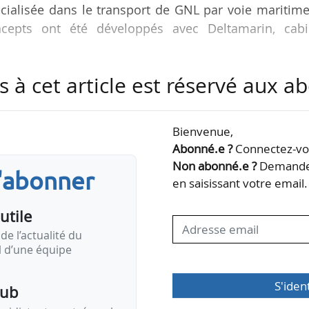
écialisée dans le transport de GNL par voie maritime
cepts ont été développés avec Deltamarin, cabi
s à cet article est réservé aux 
nt sur les concepts suivants :
ax Dual Fuel doté d’un réservoir de GNL de 5 500
eltamarin et équipé du système Mark III de GTT
Bienvenue,
3
ual Fuel doté d’un réservoir de 12 500 m
, développé
Abonné.e ?
Connectez-vou
équipé du sytème Mark III de GTT
Non abonné.e ?
Demandez
s'abonner
…
en saisissant votre email.
utile
de l’actualité du
il d’une équipe
S'iden
pub