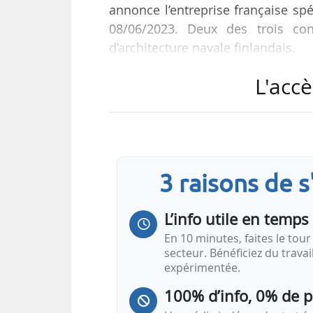
annonce l’entreprise française sp
08/06/2023. Deux des trois con
d’architecture navale finlandais.
L'accè
Les approbations de principe porte
• Un concept de pétrolier Suezm
développé en collaboration avec D
• Un concept de grand pétrolier D
collaboration avec Deltamarin et 
3 raisons de 
• Un concept de réservoir de GNL
L’info utile en temps 
En 10 minutes, faites le tour 
secteur. Bénéficiez du trava
expérimentée.
100% d’info, 0% de 