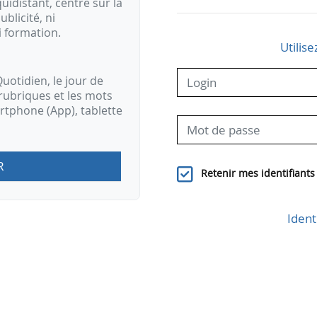
idistant, centré sur la
ublicité, ni
i formation.
Utilise
uotidien, le jour de
rubriques et les mots
artphone (App), tablette
R
Retenir mes identifiants
Ident