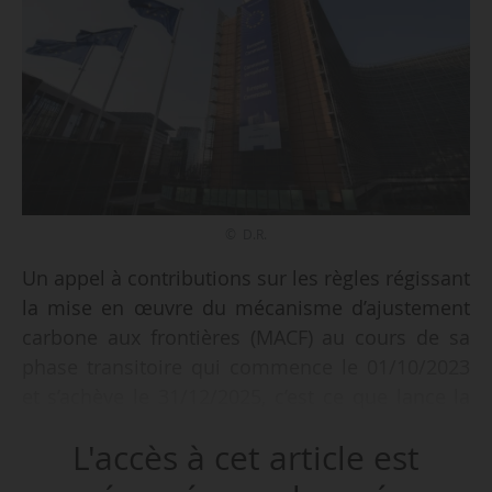
© D.R.
Un appel à contributions sur les règles régissant
la mise en œuvre du mécanisme d’ajustement
carbone aux frontières (MACF) au cours de sa
phase transitoire qui commence le 01/10/2023
et s’achève le 31/12/2025, c’est ce que lance la
Commission européenne le 13/06/2023. Elle
L'accès à cet article est
publie un projet de règlement d’exécution qui
détaille les obligations de déclaration et les