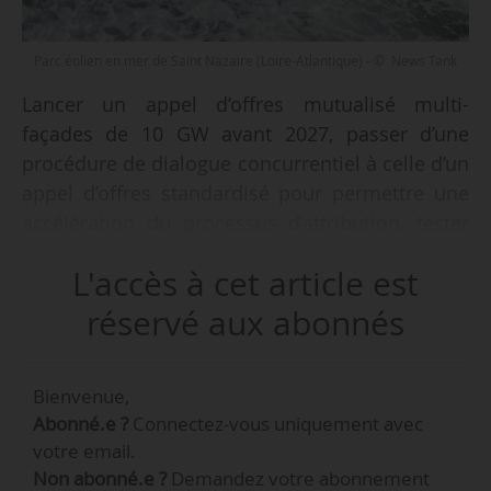
Parc éolien en mer de Saint Nazaire (Loire-Atlantique) - © News Tank
Lancer un appel d’offres mutualisé multi-
façades de 10 GW avant 2027, passer d’une
procédure de dialogue concurrentiel à celle d’un
appel d’offres standardisé pour permettre une
accélération du processus d’attribution, tester
un modèle d’obtention par l’État des
L'accès à cet article est
autorisations purgées de tout recours en amont
de l’attribution dès le prochain exercice de
réservé aux abonnés
planification, telles sont trois des propositions
de la Commission de régulation de l’énergie
Bienvenue,
dans le cadre de sa contribution à la
Abonné.e ?
Connectez-vous uniquement avec
consultation menée par le ministère de la
votre email.
Transition énergétique portant sur les
Non abonné.e ?
Demandez votre abonnement
procédures d’attribution et les modalités de