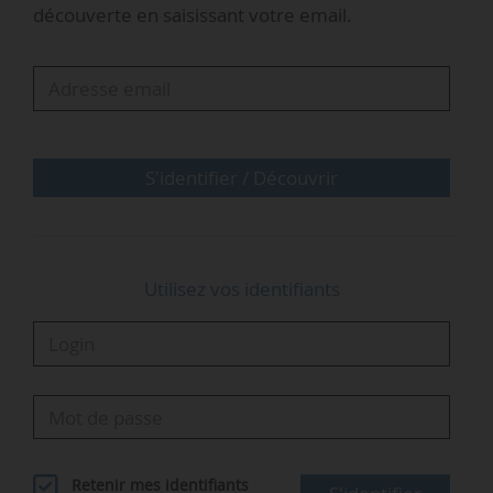
découverte en saisissant votre email.
rémunérations des futurs projets éoliens en
mer, et publiées le 14/06/2023.
« La CRE estime que les enjeux liés à cette filière
sont d’une importance majeure du fait : de sa…
S'identifier / Découvrir
Utilisez vos identifiants
Retenir mes identifiants