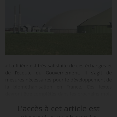
« La filière est très satisfaite de ces échanges et
de l’écoute du Gouvernement. Il s’agit de
mesures nécessaires pour le développement de
la biométhanisation en France. Ces textes
devront être complétés dans les prochains mois
par le lancement d’un nouvel appel d’offre et la
L'accès à cet article est
mise en place des certificats de production de
biométhane », déclarent France Gaz