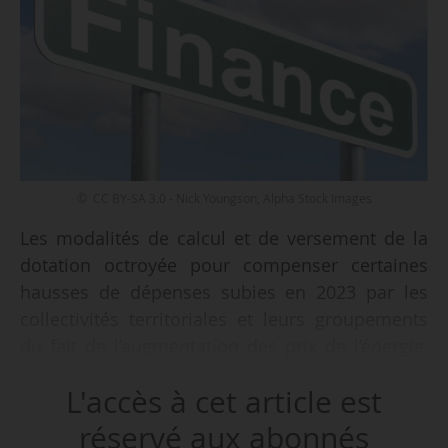
© CC BY-SA 3.0 - Nick Youngson, Alpha Stock Images
Les modalités de calcul et de versement de la
dotation octroyée pour compenser certaines
hausses de dépenses subies en 2023 par les
collectivités territoriales et leurs groupements
du fait de l’augmentation des prix de l’énergie,
de l’électricité et du chauffage urbain, sont
L'accès à cet article est
fixées par un décret du ministère de l’Économie,
des Finances et de la Souveraineté industrielle
réservé aux abonnés