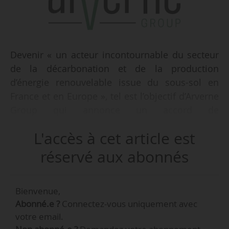
Devenir « un acteur incontournable du secteur
de la décarbonation et de la production
d’énergie renouvelable issue du sous-sol en
France et en Europe », tel est l’objectif d’Arverne
Group qui annonce un accord de
rapprochement avec le SPAC Transition, le
L'accès à cet article est
16/06/2023. Cette opération de fusion aboutira
à la cotation d’Arverne Group sur Euronext
réservé aux abonnés
Paris. Ademe Investissement et Crédit Mutuel
Equity participent à ce tour de table à hauteur
Bienvenue,
de 130 M€ aux côtés d’autres investisseurs
Abonné.e ?
Connectez-vous uniquement avec
industriels.
votre email.