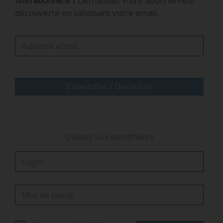
Non abonné.e ?
Demandez votre abonnement
Créé en 2018, Arverne Group est spécialisé dans
découverte en saisissant votre email.
la géothermie et l’extraction de lithium. Le
groupe possède un portefeuille de six titres
miniers valides et cinq permis exclusifs de
recherche en instruction situés en Nouvelle-
Aquitaine, Auvergne-Rhône-Alpes et Grand Est.
Le SPAC Transition est une…
S'identifier / Découvrir
Utilisez vos identifiants