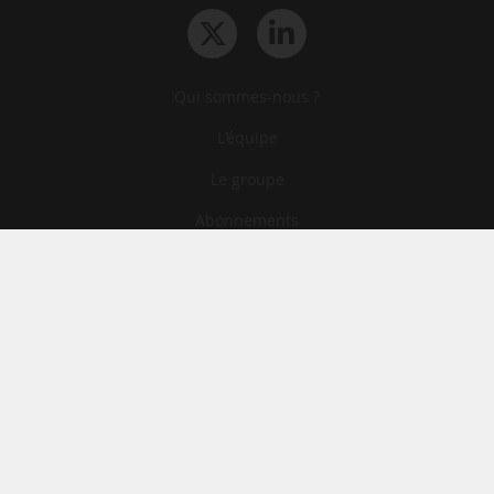
Qui sommes-nous ?
L‘équipe
Le groupe
Abonnements
Contact
Archives
CGA
Mentions légales
Confidentialité
Cookies