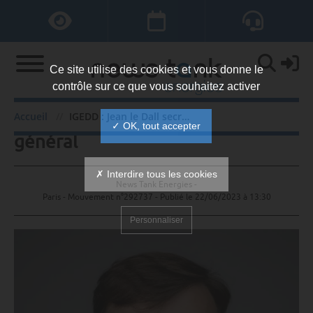
Ce site utilise des cookies et vous donne le
contrôle sur ce que vous souhaitez activer
IGEDD : Jean le Dall secrétaire
Accueil
IGEDD : Jean le Dall secrétaire général
✓ OK, tout accepter
général
✗ Interdire tous les cookies
News Tank Energies -
Paris - Mouvement n°292737 - Publié le
22/06/2023 à 13:30
Personnaliser