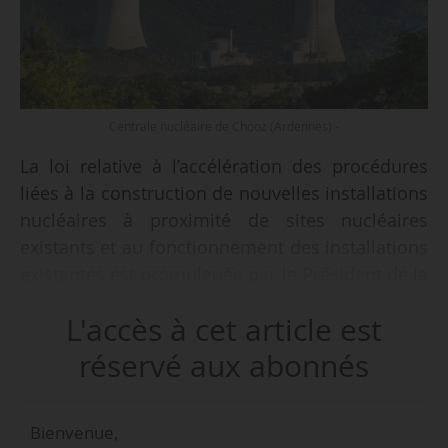
Centrale nucléaire de Chooz (Ardennes) -
La loi relative à l’accélération des procédures
liées à la construction de nouvelles installations
nucléaires à proximité de sites nucléaires
existants et au fonctionnement des installations
existantes est promulguée par le Président de la
République le 22/06/2023 et publiée au Journal
L'accès à cet article est
officiel le 23/06/2023.
réservé aux abonnés
Saisi par 98 députés le 22/05/2023, le Conseil
constitutionnel juge, par une décision de 123
Bienvenue,
paragraphes, la conformité à la Constitution de