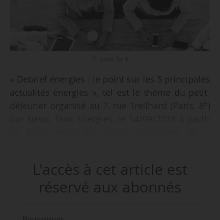
© News Tank
« Debrief énergies : le point sur les 5 principales
actualités énergies », tel est le thème du petit-
e
déjeuner organisé au 7, rue Treilhard (Paris, 8
)
par News Tank Energies, le 14/09/2023 à partir
de 9h00. Marie-Alix Maes, journaliste de la
rédaction de News Tank Energies, et Xavier
Passemard, directeur biométhane chez GRDF,
L'accès à cet article est
en qualité de grand témoin, feront le point sur
réservé aux abonnés
les informations incontournables du mois. Cet
événement vous permettra de partager vos
perceptions, compréhensions et analyses.
Bienvenue,