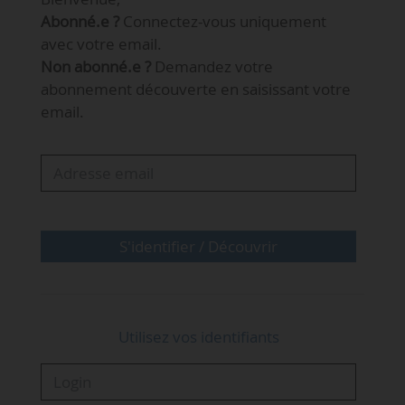
Abonné.e ?
Connectez-vous uniquement
L’inscription au « Debrief » est gratuite mais
avec votre email.
obligatoire.
Non abonné.e ?
Demandez votre
abonnement découverte en saisissant votre
Déroulé de l’événement :
email.
9h00 - 9h15 : accueil, croissants, café
9h15 - 10h15 : les 5 principales actualités énergies
10h15 - 10h30 : networking
Inscription obligatoire
ici
(rencontre
présentielle, nombre de places limité)
S'identifier / Découvrir
…
Utilisez vos identifiants