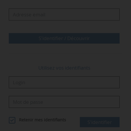
dépenses au titre des mois de janvier à
décembre 2023. Enfin, le décret ajuste les règles
relatives à l’articulation des…
S'identifier / Découvrir
Utilisez vos identifiants
Retenir mes identifiants
S'identifier