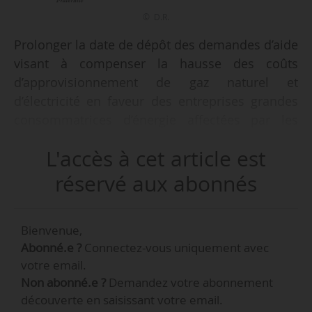
© D.R.
Prolonger la date de dépôt des demandes d’aide
visant à compenser la hausse des coûts
d’approvisionnement de gaz naturel et
d’électricité en faveur des entreprises grandes
consommatrices d’énergie affectées par les
conséquences de la guerre en Ukraine, tel est
L'accès à cet article est
l’objet du décret du 04/07/2023, publié au
Journal officiel le 06/07/2023. La date de dépôt
réservé aux abonnés
des demande d’aide au titre de la période
éligible de janvier - février 2023 au 31/08/2023,
Bienvenue,
plutôt qu’au 30/06/2023, et de la période éligible
Abonné.e ?
Connectez-vous uniquement avec
mars - avril 2023 au 30/09/2023, plutôt qu’au
votre email.
31/08/2023. Le décret met également en place
Non abonné.e ?
Demandez votre abonnement
un guichet de régularisation, ouvert entre le
découverte en saisissant votre email.
18/09/2023 et le 30/04/2024, s’agissant des