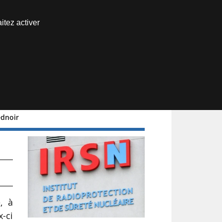
Nous joindre
itez activer
Espace abonné
ednoir
, à
x-ci