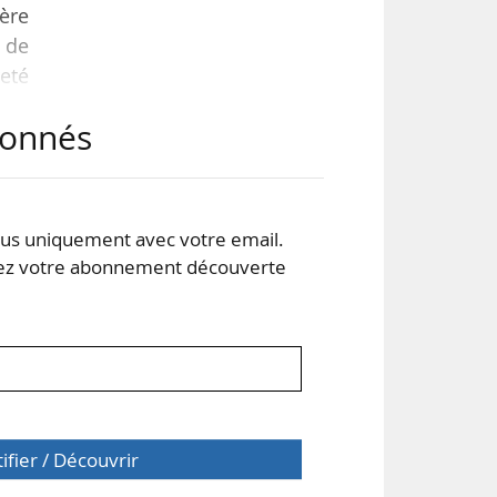
ère
 de
reté
 et
abonnés
ice
opté
s uniquement avec votre email.
ion
 votre abonnement découverte
tifier / Découvrir