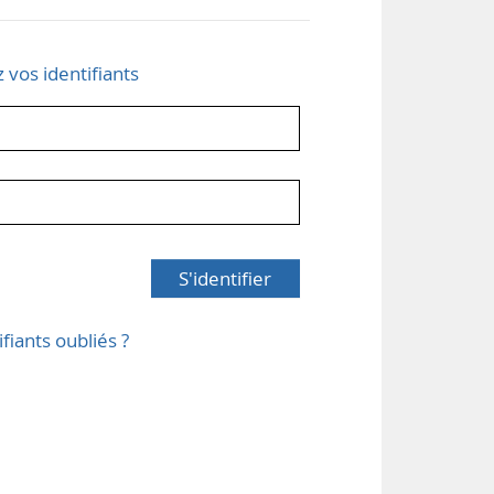
z vos identifiants
S'identifier
ifiants oubliés ?