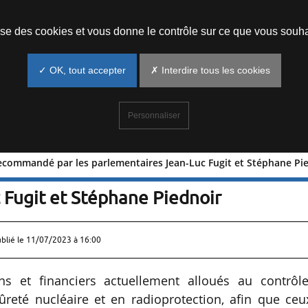
Prendre un rendez-vous
lise des cookies et vous donne le contrôle sur ce que vous souha
✓ OK, tout accepter
✗ Interdire tous les cookies
Personnaliser
commandé par les parlementaires Jean-Luc Fugit et Stéphane Pi
ment recommandé par les
 Fugit et Stéphane Piednoir
ublié le
11/07/2023 à 16:00
 et financiers actuellement alloués au contrôle
sûreté nucléaire et en radioprotection, afin que ceu