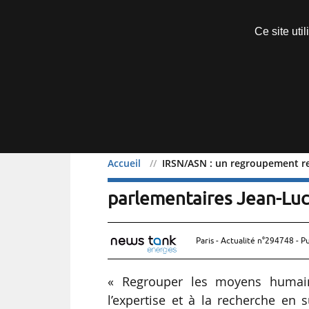
Découvrir sans engagement
Ce site uti
Menu
Accueil
IRSN/ASN : un regroupement re
IRSN/ASN : un regroupe
parlementaires Jean-Luc
Paris - Actualité n°294748 - P
« Regrouper les moyens humains
l’expertise et à la recherche en 