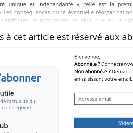
ture unique et indépendante », telle est la premi
 Les conséquences d’une éventuelle réorganisation
scientifiques et technologiques ainsi que sur la sû
 » rédigé par Jean-Luc Fugit, député (Renaissance)
s à cet article est réservé aux 
R), présenté à huis clos le 11/07/2023 à l’Off
oix scientifiques et technologiques qui a ensuite ad
Bienvenue,
Abonné.e ?
Connectez-vou
 de l’Opecst, ont procédé le 06/06/2023 à une audit
Non abonné.e ?
Demandez
s'abonner
en saisissant votre email.
utile
de l’actualité du
il d’une équipe
S'iden
pub