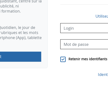
idistant, centré sur la
ublicité, ni
i formation.
Utilise
uotidien, le jour de
rubriques et les mots
artphone (App), tablette
R
Retenir mes identifiants
Ident