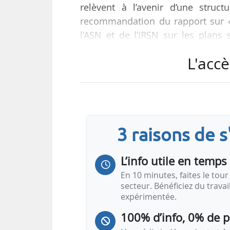
relèvent à l’avenir d’une struc
recommandation du rapport sur «
l’ASN et de l’IRSN sur les plans 
nucléaire et la radioprotection
L'accè
Stéphane Piednoir, sénateur (L
parlementaire d’évaluation des ch
le texte.
Les deux parlementaires, membres
3 raisons de 
privée de…
L’info utile en temps 
En 10 minutes, faites le tour 
secteur. Bénéficiez du trava
expérimentée.
100% d’info, 0% de 