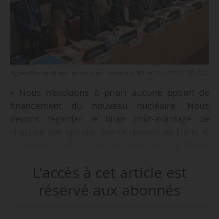
Agnès Pannier-Runacher et Bruno Le Maire à l’AN le 12/07/2023 - © D.R.
« Nous n’excluons à priori aucune option de
financement du nouveau nucléaire. Nous
devons regarder le bilan coût-avantage de
chacune des options. Sur le recours au Livret A,
je rappelle qu’il y a un encours total du Fonds
d’épargne de 540 Md€ dont 160 Md€ sont
L'accès à cet article est
utilisés pour le logement social. Il reste donc de
la marge de manœuvre si la décision était prise
réservé aux abonnés
d’utiliser une partie des fonds du Livret A pour
financer de nouveaux nucléaires. L’avantage de