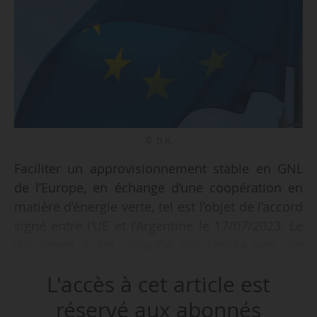
© D.R.
Faciliter un approvisionnement stable en GNL
de l’Europe, en échange d’une coopération en
matière d’énergie verte, tel est l’objet de l’accord
signé entre l’UE et l’Argentine le 17/07/2023. Le
document a été paraphé par Ursula von der
Leyen, présidente de la Commission
L'accès à cet article est
européenne, Alberto Fernández, Président de la
République argentine, Kadri Simson,
réservé aux abonnés