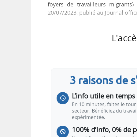
foyers de travailleurs migrants
20/07/2023, publié au Journal offici
Cette aide, qui vient compléter
L'accè
étendue à l’ensemble des gestionn
résidences accueil, de foyers de t
Elle est versée en une fois en 2023
Pour bénéficier de l’aide, les ge
3 raisons de 
services et de paiement ou aux pr
« Une…
L’info utile en temps 
En 10 minutes, faites le tour 
secteur. Bénéficiez du trava
expérimentée.
100% d’info, 0% de 