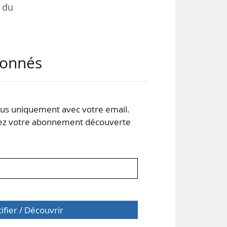
 du
est
abonnés
e et
urs.
s uniquement avec votre email.
e de
 votre abonnement découverte
tifier / Découvrir