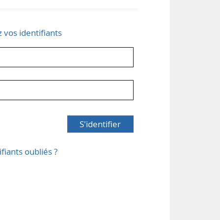
z vos identifiants
S'identifier
ifiants oubliés ?