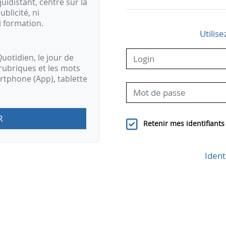
idistant, centré sur la
ublicité, ni
i formation.
Utilise
uotidien, le jour de
rubriques et les mots
artphone (App), tablette
R
Retenir mes identifiants
Ident