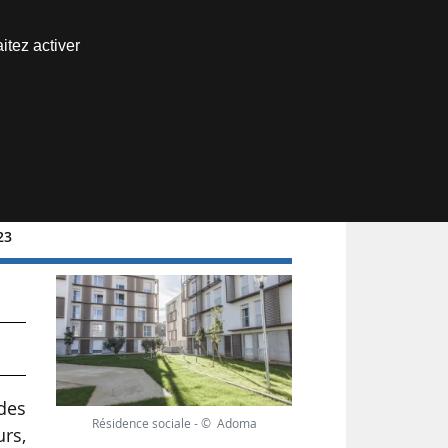
Nous joindre
itez activer
Espace abonné
23
des
Résidence sociale - © Adoma
rs,