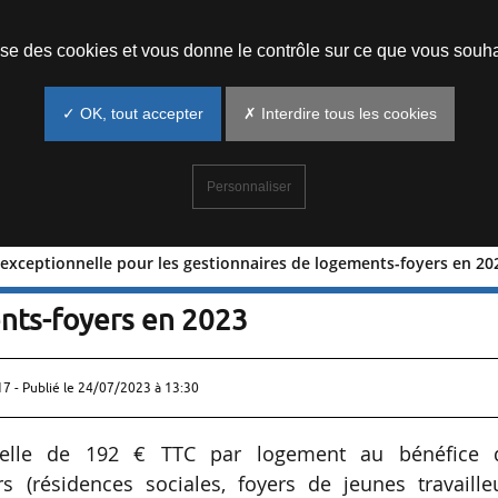
Prendre un rendez-vous
lise des cookies et vous donne le contrôle sur ce que vous souha
✓ OK, tout accepter
✗ Interdire tous les cookies
Personnaliser
de exceptionnelle pour les gestionnaires de logements-foyers en 20
 d’aide exceptionnelle pour les
nts-foyers en 2023
17 - Publié le
24/07/2023 à 13:30
nelle de 192 € TTC par logement au bénéfice 
s (résidences sociales, foyers de jeunes travailleu