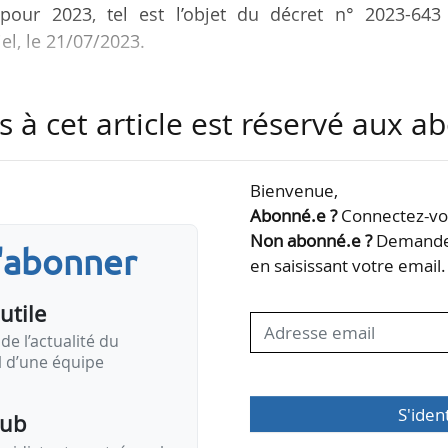
) pour 2023, tel est l’objet du décret n° 2023-643
el, le 21/07/2023.
 le chèque énergie exceptionnel instauré en 2022, 
s à cet article est réservé aux 
aires de résidences sociales, de pensions de famill
ravailleurs migrants et de foyers de jeunes travaille
 et n’est pas reconductible.
Bienvenue,
Abonné.e ?
Connectez-vou
stionnaires doivent adresser leur demande à l’agenc
Non abonné.e ?
Demandez
s'abonner
estataires agissant pour son compte.
en saisissant votre email.
utile
de l’actualité du
il d’une équipe
S'iden
pub