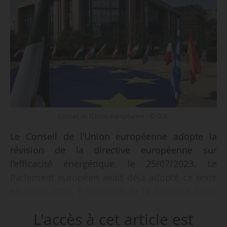
Conseil de l’Union européenne - © D.R.
Le Conseil de l’Union européenne adopte la
révision de la directive européenne sur
l’efficacité énergétique, le 25/07/2023. Le
Parlement européen avait déjà adopté ce texte
en juillet 2023. Il s’agissait de la dernière étape
avant sa publication au Journal officiel de l’UE,
L'accès à cet article est
puis son entrée en vigueur, 20 jours après.