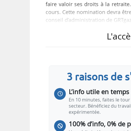
faire valoir ses droits à la retra
cours. Cette nomination devra être
conseil d’administration de GRTga
L'accè
Thierry Trouvé est directeur gén
été directeur général d’Elengy (200
3 raisons de 
L’info utile en temps 
En 10 minutes, faites le tour 
secteur. Bénéficiez du trava
expérimentée.
100% d’info, 0% de 