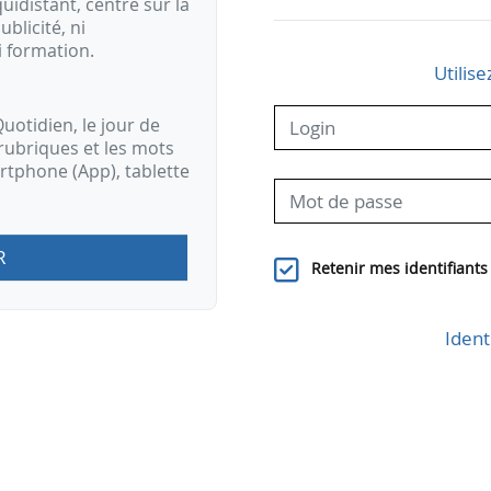
idistant, centré sur la
ublicité, ni
i formation.
Utilise
uotidien, le jour de
rubriques et les mots
artphone (App), tablette
R
Retenir mes identifiants
Ident