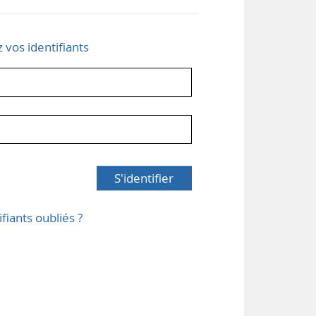
z vos identifiants
S'identifier
ifiants oubliés ?