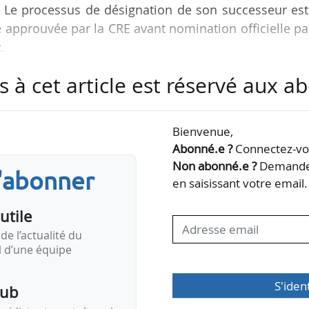
ite. Le processus de désignation de son successeur es
 approuvée par la CRE avant nomination officielle pa
z.
s à cet article est réservé aux 
éral de GRTgaz depuis le 26/04/2013. Il a précédemm
9-2013).
Bienvenue,
Abonné.e ?
Connectez-vou
Non abonné.e ?
Demandez
s'abonner
en saisissant votre email.
utile
de l’actualité du
il d’une équipe
S'iden
pub