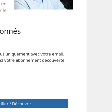
t en
r le
abonnés
ent
s uniquement avec votre email.
 votre abonnement découverte
tifier / Découvrir