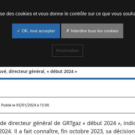
Prendre un rendez-vous
lise des cookies et vous donne le contrôle sur ce que vous souha
✓ OK, tout accepter
✗ Interdire tous les cookies
Personnaliser
uvé, directeur général, « début 2024 »
ry Trouvé, directeur général, « début
 Publié le
05/01/2024 à 15:00
 de directeur général de GRTgaz « début 2024 », ind
024. Il a fait connaître, fin octobre 2023, sa décisio