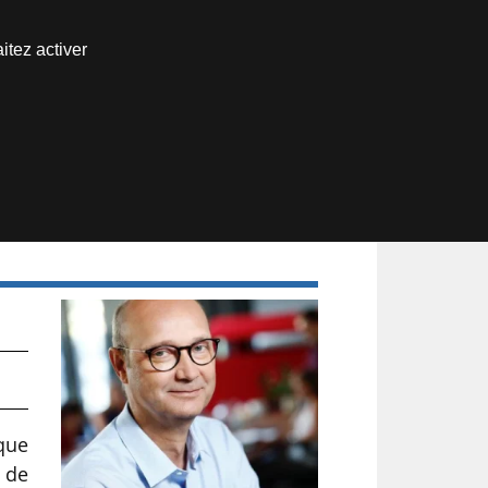
Nous joindre
itez activer
Espace abonné
ique
n de