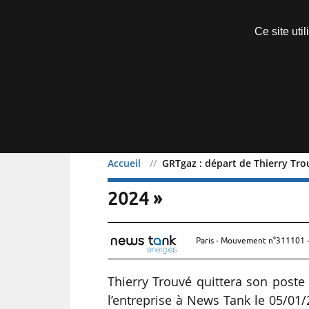
Découvrir sans engagement
Ce site uti
Menu
Accueil
GRTgaz : départ de Thierry Tro
GRTgaz : départ de Thier
2024 »
Paris - Mouvement n°311101 -
Thierry Trouvé quittera son poste
l’entreprise à News Tank le 05/01/2